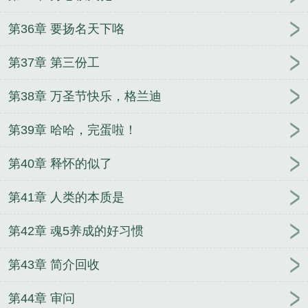
第36章 要扬名天下咯
第37章 第三份工
第38章 万圣节快乐，格兰迪
第39章 哈哈，完蛋啦！
第40章 释怀的似了
第41章 人类的本质是
第42章 魂5养成的好习惯
第43章 简介回收
第44章 审问