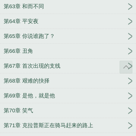
第63章 和而不同
第64章 平安夜
第65章 你说谁跑了？
第66章 丑角
第67章 首次出现的支线
第68章 艰难的抉择
第69章 是他，就是他
第70章 笑气
第71章 克拉普斯正在骑马赶来的路上