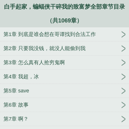
白手起家，蝙蝠侠干碎我的致富梦全部章节目录
（共1069章）
第1章 到底是谁会想在哥谭找到合法工作
第2章 只要我没钱，就没人能偷到我
第3章 怎么真有人抢穷鬼啊
第4章 我超，冰
第5章 save
第6章 故事
第7章 啊？