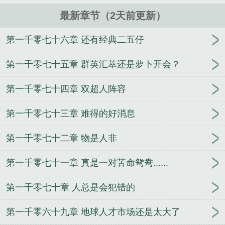
最新章节（2天前更新）
第一千零七十六章 还有经典二五仔
第一千零七十五章 群英汇萃还是萝卜开会？
第一千零七十四章 双超人阵容
第一千零七十三章 难得的好消息
第一千零七十二章 物是人非
第一千零七十一章 真是一对苦命鸳鸯......
第一千零七十章 人总是会犯错的
第一千零六十九章 地球人才市场还是太大了