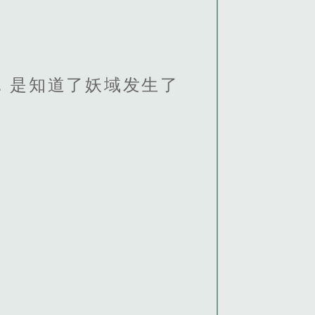
，是知道了妖域发生了