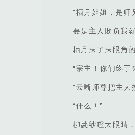
“栖月姐姐，是师
要是主人欺负我
栖月抹了抹眼角
“宗主！你们终于
“云晰师尊把主人
“什么！”
柳菱纱瞪大眼睛