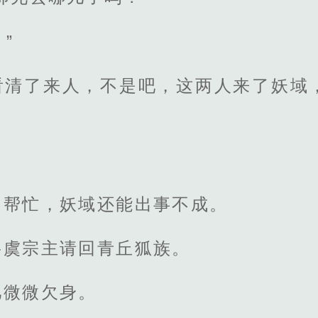
！”
看清了来人，不是吧，这两人来了妖域
的帮忙，妖域还能出事不成。
将虞宗主请回青丘狐族。
儿微微欠身。