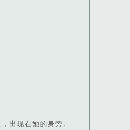
人，出现在她的身旁。