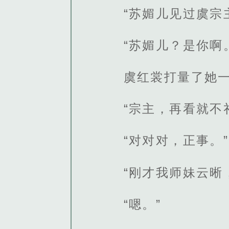
“苏媚儿见过虞宗
“苏媚儿？是你啊
虞红裳打量了她一
“宗主，再看就不
“对对对，正事。”
“刚才我师妹云晰
“嗯。”