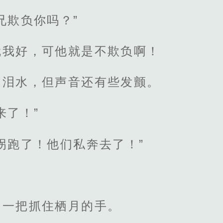
兄欺负你吗？”
就我好，可他就是不欺负啊！
的泪水，但声音还有些发颤。
来了！”
拐跑了！他们私奔去了！”
，一把抓住栖月的手。