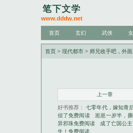
笔下文学
www.dddw.net
首页
玄幻
武侠
首页
>
现代都市
>
师兄收手吧，外面
上一章
好书推荐：
七零年代，嫁知青
侦了免费阅读
崽崽一岁半，撕
异邪珠免费阅读
成了亡国公主
生！免费阅读