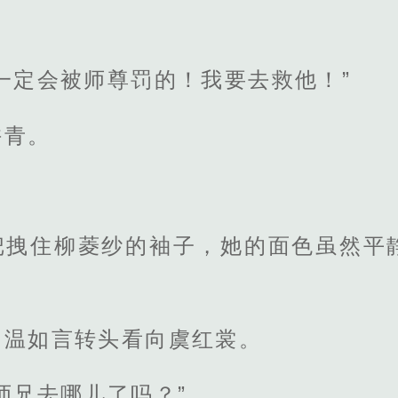
一定会被师尊罚的！我要去救他！”
许青。
把拽住柳菱纱的袖子，她的面色虽然平
，温如言转头看向虞红裳。
师兄去哪儿了吗？”