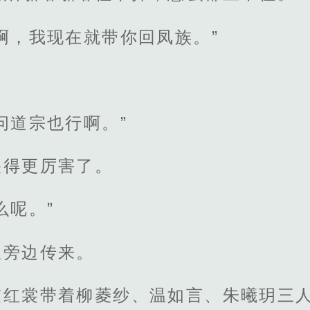
啊，我现在就带你回凤族。”
问道宗也行啊。”
哭得更厉害了。
么呢。”
从旁边传来。
虞红裳带着柳菱纱、温如言、朱曦玥三