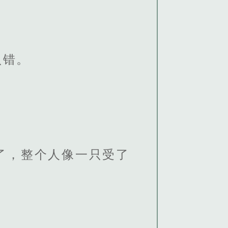
认错。
了，整个人像一只受了