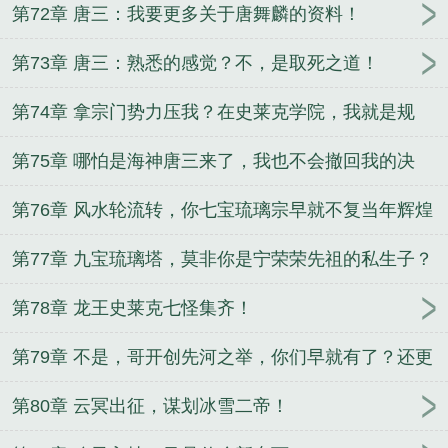
第72章 唐三：我要更多关于唐舞麟的资料！
第73章 唐三：熟悉的感觉？不，是取死之道！
第74章 拿宗门势力压我？在史莱克学院，我就是规
矩！
第75章 哪怕是海神唐三来了，我也不会撤回我的决
定！
第76章 风水轮流转，你七宝琉璃宗早就不复当年辉煌
了！
第77章 九宝琉璃塔，莫非你是宁荣荣先祖的私生子？
第78章 龙王史莱克七怪集齐！
第79章 不是，哥开创先河之举，你们早就有了？还更
高级？
第80章 云冥出征，谋划冰雪二帝！