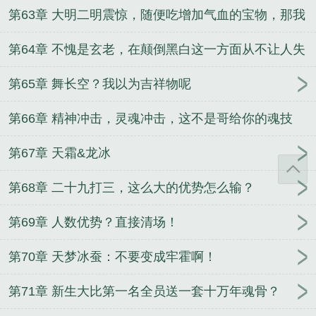
第63章 大明二明震惊，随便吃增加气血的宝物，那我
们早无敌了啊！
第64章 不愧是玄老，在颠倒黑白这一方面从不让人失
望
第65章 舞长空？我以为吉祥物呢
第66章 精神冲击，灵魂冲击，这不是哥给你的魂技
吗？
第67章 天霜&龙冰
第68章 二十九打三，这么大的优势怎么输？
第69章 人数优势？直接清场！
第70章 天梦冰蚕：不要变成牢霍啊！
第71章 新生大比第一名全员送一套十万年魂骨？