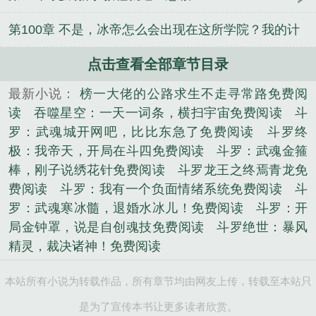
第100章 不是，冰帝怎么会出现在这所学院？我的计
划全乱了！
点击查看全部章节目录
最新小说：
榜一大佬的公路求生不走寻常路免费阅
读
吞噬星空：一天一词条，横扫宇宙免费阅读
斗
罗：武魂城开网吧，比比东急了免费阅读
斗罗终
极：我帝天，开局在斗四免费阅读
斗罗：武魂金箍
棒，刚子说绣花针免费阅读
斗罗龙王之终焉青龙免
费阅读
斗罗：我有一个负面情绪系统免费阅读
斗
罗：武魂寒冰髓，退婚水冰儿！免费阅读
斗罗：开
局金钟罩，说是自创魂技免费阅读
斗罗绝世：暴风
精灵，裁决诸神！免费阅读
本站所有小说为转载作品，所有章节均由网友上传，转载至本站只
是为了宣传本书让更多读者欣赏。