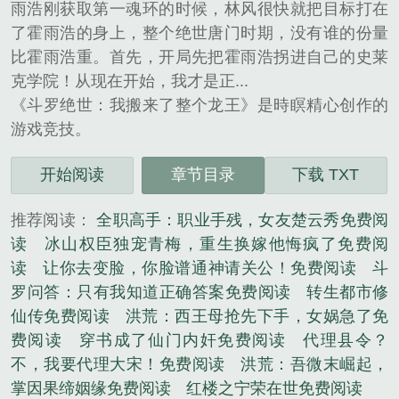
雨浩刚获取第一魂环的时候，林风很快就把目标打在
了霍雨浩的身上，整个绝世唐门时期，没有谁的份量
比霍雨浩重。首先，开局先把霍雨浩拐进自己的史莱
克学院！从现在开始，我才是正...
《斗罗绝世：我搬来了整个龙王》是時瞑精心创作的
游戏竞技。
开始阅读
章节目录
下载 TXT
推荐阅读：
全职高手：职业手残，女友楚云秀免费阅
读
冰山权臣独宠青梅，重生换嫁他悔疯了免费阅
读
让你去变脸，你脸谱通神请关公！免费阅读
斗
罗问答：只有我知道正确答案免费阅读
转生都市修
仙传免费阅读
洪荒：西王母抢先下手，女娲急了免
费阅读
穿书成了仙门内奸免费阅读
代理县令？
不，我要代理大宋！免费阅读
洪荒：吾微末崛起，
掌因果缔姻缘免费阅读
红楼之宁荣在世免费阅读