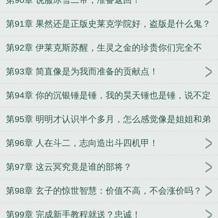
第90章 说服冰雪二帝，准备返回！
第91章 果然还是正版史莱克学院好，盗版是什么鬼？
第92章 伊莱克斯苏醒，生灵之金的珍贵你们完全不
懂！
第93章 简直像是为我而准备的贡献点！
第94章 你的沉银锤是锤，我的昊天锤也是锤，说不定
我很适合锻造呢？
第95章 明明才认识半个多月，怎么感觉像是姐姐和弟
弟的感觉？
第96章 人在斗二，志向造出斗四机甲！
第97章 这云冥究竟是谁的部将？
第98章 玄子的惊世智慧：价值不高，不会涨价吗？
第99章 完成新手教程就送？忠诚！