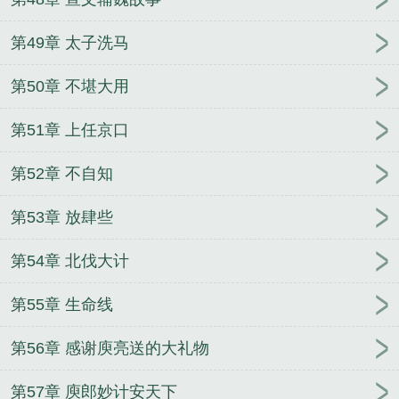
第49章 太子洗马
第50章 不堪大用
第51章 上任京口
第52章 不自知
第53章 放肆些
第54章 北伐大计
第55章 生命线
第56章 感谢庾亮送的大礼物
第57章 庾郎妙计安天下