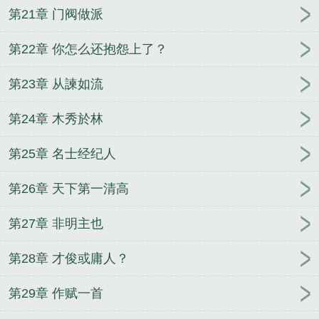
第21章 门阀做派
第22章 你怎么还抱怨上了？
第23章 从諫如流
第24章 木秀於林
第25章 名士经纪人
第26章 天下第一清高
第27章 非明主也
第28章 才俊或庸人？
第29章 作赋一首