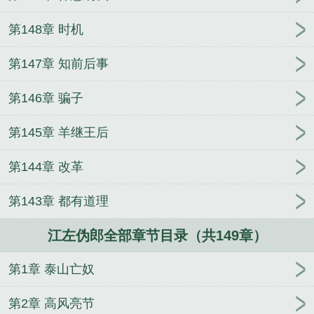
第148章 时机
第147章 知前后事
第146章 骗子
第145章 羊继王后
第144章 改革
第143章 都有道理
江左伪郎全部章节目录（共149章）
第1章 泰山亡奴
第2章 高风亮节