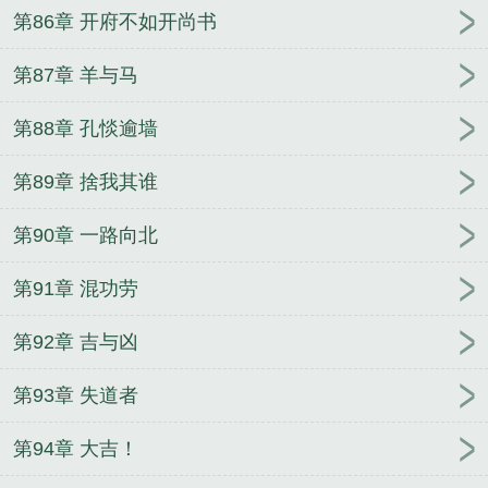
第86章 开府不如开尚书
第87章 羊与马
第88章 孔惔逾墙
第89章 捨我其谁
第90章 一路向北
第91章 混功劳
第92章 吉与凶
第93章 失道者
第94章 大吉！