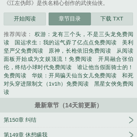
《江左伪郎》是佚名精心创作的武侠仙侠。
开始阅读
章节目录
下载 TXT
推荐阅读：
权游：龙有三个头，不是三头龙免费阅
读
国运求生：我的运气孬了亿点点免费阅读
美利
坚严父免费阅读
原神，长枪依旧免费阅读
从阅读
面板开始成为文娱顶流！免费阅读
开局融合张伯
伦，终结小球时代免费阅读
谁让他当假面骑士的！
免费阅读
华娱：开局骗天仙当女儿免费阅读
和死
对头穿进限制文（1v1h）免费阅读
黑星女俠免费阅
读
最新章节（14天前更新）
第150章 纠结
第149章 休想瞒我