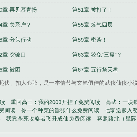
50章 再见慕青扬
第51章 被打了！
4章 关系户？
第55章 炼气四层
8章 分头行动
第59章 密谈！
2章 突破口
第63章 狡兔“三窟”？
6章 被困
第67章 五行祭天盘
起伏、扣人心弦，是一本情节与文笔俱佳的武侠仙侠小
读
重回高三：我的2003开挂了免费阅读
高武：一块
费阅读
你一个种菜的嚣张什么免费阅读
七零送爹入
读
我靠杀死攻略者飞升成仙免费阅读
雾照路北（星际a