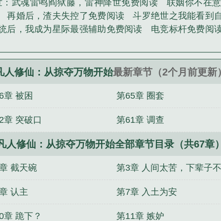
世：武魂雷鸣阎狱藤，雷神降世免费阅读
联姻你不在
掠夺万物开始》是小三叔精心创作的武侠仙侠。
再婚后，渣夫失控了免费阅读
斗罗绝世之我能看到
统后，我成为星际最强辅助免费阅读
电竞标杆免费阅
凡人修仙：从掠夺万物开始
最新章节（2个月前更新
6章 被困
第65章 圈套
2章 突破口
第61章 调查
凡人修仙：从掠夺万物开始全部章节目录（共67章
2章 截天碗
第3章 人间太苦，下辈子
人了！
章 认主
第7章 入土为安
0章 跪下？
第11章 嫉妒