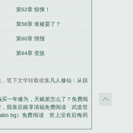
不一样？
第52章 惊悚！
第56章 谁被耍了？
第60章 情报
第64章 变故
说，笔下文学转载收集
凡人修仙：从掠
钱买一年修为，天赋差怎么了？免费阅
赘，我靠后娘享清福免费阅读
武道世
bo bg）免费阅读
世上没有后悔药