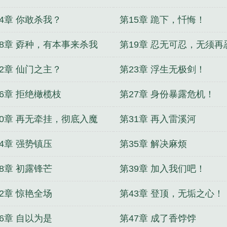
14章 你敢杀我？
第15章 跪下，忏悔！
18章 孬种，有本事来杀我
第19章 忍无可忍，无须再
！
22章 仙门之主？
第23章 浮生无极剑！
26章 拒绝橄榄枝
第27章 身份暴露危机！
30章 再无牵挂，彻底入魔
第31章 再入雷溪河
4章 强势镇压
第35章 解决麻烦
8章 初露锋芒
第39章 加入我们吧！
2章 惊艳全场
第43章 登顶，无垢之心！
6章 自以为是
第47章 成了香饽饽