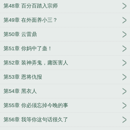
第48章 百分百踏入宗师
第49章 在外面养小三？
第50章 云雷鼎
第51章 你妈中了蛊！
第52章 装神弄鬼，庸医害人
第53章 恩将仇报
第54章 黑衣人
第55章 你必须忘掉今晚的事
第56章 我等你这句话很久了