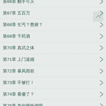
第66章 翻手可灭
第67章 五百万
第68章 乞丐？赘婿？
第69章 千药酒
第70章 真武之体
第71章 上门逼婚
第72章 暴风雨前
第73章 不够打！
第74章 看傻了？
第75章 拿你腿抵债吧