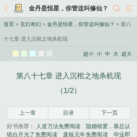
金丹是恒星，你管这叫修仙？
首页
>
玄幻奇幻
>
金丹是恒星，你管这叫修仙？
> 第八
十七章 进入沉棺之地杀机现
超小
小
中
大
超大
第八十七章 进入沉棺之地杀机现
（1/2）
上一章
目录
下一页
好书推荐：
人道万法免费阅读
隐婚错爱，慕总认
错白月光了免费阅读
废核元年免费阅读
毕业即