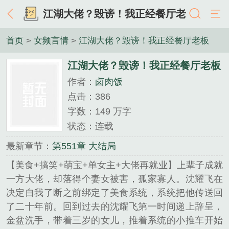
江湖大佬？毁谤！我正经餐厅老
板
首页
>
女频言情
>
江湖大佬？毁谤！我正经餐厅老板
江湖大佬？毁谤！我正经餐厅老板
作者：
卤肉饭
点击：386
字数：149 万字
状态：连载
最新章节：
第551章 大结局
【美食+搞笑+萌宝+单女主+大佬再就业】上辈子成就
一方大佬，却落得个妻女被害，孤家寡人。沈耀飞在
决定自我了断之前绑定了美食系统，系统把他传送回
了二十年前。回到过去的沈耀飞第一时间递上辞呈，
金盆洗手，带着三岁的女儿，推着系统的小推车开始