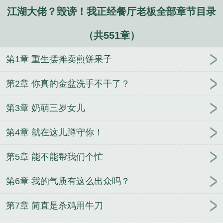
江湖大佬？毁谤！我正经餐厅老板全部章节目录
（共551章）
第1章 重生摆摊卖煎饼果子
第2章 你真的金盆洗手不干了？
第3章 奶萌三岁女儿
第4章 就在这儿蹲守你！
第5章 能不能帮我们个忙
第6章 我的气质有这么出众吗？
第7章 简直是杀鸡用牛刀