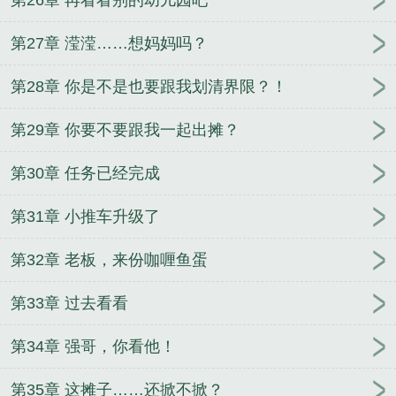
第26章 再看看别的幼儿园吧
第27章 滢滢……想妈妈吗？
第28章 你是不是也要跟我划清界限？！
第29章 你要不要跟我一起出摊？
第30章 任务已经完成
第31章 小推车升级了
第32章 老板，来份咖喱鱼蛋
第33章 过去看看
第34章 强哥，你看他！
第35章 这摊子……还掀不掀？