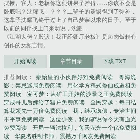
摆摊。客人：老板你这煎饼果子摊得……你该不会是
卧底吧？沈耀飞：？？？上辈子的遗憾得到了弥补，
这辈子沈耀飞终于过上了自己梦寐以求的日子。至于
以前的同伴找上门来劝说，沈耀...
《江湖大佬？毁谤！我正经餐厅老板》是卤肉饭精心
创作的女频言情。
开始阅读
章节目录
下载 TXT
推荐阅读：
秦始皇的小伙伴好难免费阅读
粤海诡
影：禁忌迷局免费阅读
用化学方程式修仙成道祖免
费阅读
宝可梦：从矿工开始的沙暴之王免费阅读
穿成哥儿后嫁给了猎户免费阅读
全民穿越：每日结
算我领先一万倍免费阅读
我，继承疯佛，专治世间
不平事免费阅读
这位少侠，我的驴说你今天有血光
免费阅读
开局一辆法拉利，每天花光一个亿免费阅
读
华夏名胜制卡师，震撼万千网友免费阅读