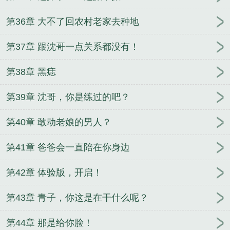
第36章 大不了回农村老家去种地
第37章 跟沈哥一点关系都没有！
第38章 黑痣
第39章 沈哥，你是练过的吧？
第40章 敢动老娘的男人？
第41章 爸爸会一直陪在你身边
第42章 体验版，开启！
第43章 青子，你这是在干什么呢？
第44章 那是给你脸！