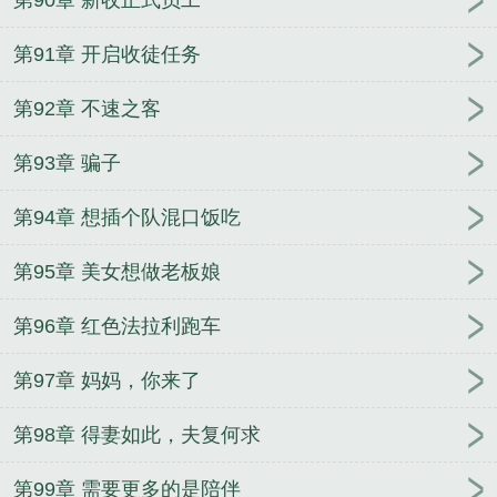
第90章 新收正式员工
第91章 开启收徒任务
第92章 不速之客
第93章 骗子
第94章 想插个队混口饭吃
第95章 美女想做老板娘
第96章 红色法拉利跑车
第97章 妈妈，你来了
第98章 得妻如此，夫复何求
第99章 需要更多的是陪伴