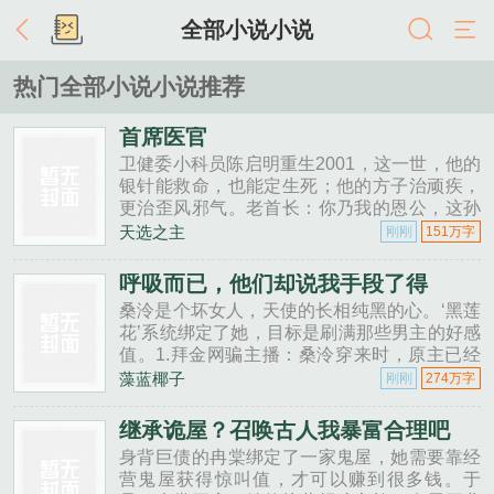
全部小说小说
热门全部小说小说推荐
首席医官
卫健委小科员陈启明重生2001，这一世，他的
银针能救命，也能定生死；他的方子治顽疾，
更治歪风邪气。老首长：你乃我的恩公，这孙
女婿，你当也要当不当也要当！县委书记：对
天选之主
刚刚
151万字
不起，我惹错人了！市长：没有你的扶持，我
位置不稳吶！至于美女县长、温柔护士、京城
呼吸而已，他们却说我手段了得
千金……他摆手：“别闹，我忙的是医国的大
桑泠是个坏女人，天使的长相纯黑的心。‘黑莲
事。”
花’系统绑定了她，目标是刷满那些男主的好感
值。1.拜金网骗主播：桑泠穿来时，原主已经
靠p图跟男主网恋，即将被安排掉马，但已经
藻蓝椰子
刚刚
274万字
导入自身数据的桑泠完全不虚~后来，男主为
什么抱着她哭求原谅。2.霸总的秘书：暗恋不
继承诡屋？召唤古人我暴富合理吧
得的桑泠私下是个集善变、阴暗为一身的人。
身背巨债的冉棠绑定了一家鬼屋，她需要靠经
后来，她遇到了一个跟暗恋对象...
营鬼屋获得惊叫值，才可以赚到很多钱。于