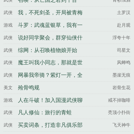
召唤：从亡国之君到千古一
帝
我，不死剑圣，开局被青梅
武侠
土罗汉
竹马砍成碎片
斗罗：武魂蓝银草，我有一
游戏
赴月观
座商店
说好同学聚会，群穿仙侠什
武侠
浮夸十年
么鬼
综网：从召唤植物娘开始
武侠
司星文
魔王叫我小同志，那就是世
武侠
风蝉鸣
界错了
网暴我帝骑？紫灯一开，全
武侠
墨崖无痕
网吓哭
殓骨鸣规
美文
岩骨生花
人在斗破！加入国漫武侠聊
游戏
戒不掉咖啡
天群？
凡人修仙：旅行的青蛙
武侠
秃顶小扑街
买卖词条，打造非凡俱乐部
武侠
飞天神牛