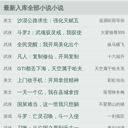
鬼！比丧尸还恐怖数万倍！断云望向脚边给自
最新入库全部小说小说
己系鞋带的某人：？某魔鬼：阿云，鞋子还紧
吗？现代：原男主：这个人就是无视法律的疯
沙漠公路求生：强化天赋五
美文
温酒听雨等你
批！变态！断云看着电视里官方点名表扬的某
人：？某疯批：阿云，今日又建了两座希望
选三
斗罗2：武魂驭灵戒，我驭使
武侠
大爱狼尊999
万物
全民觉醒：我开局美化出个
武侠
纵马横飞
校花！
凡人：复制修仙，开局复制
武侠
十六福升
小绿瓶
GTI都丢下海，天空属于哈夫
武侠
天空属于哈夫克
克
上门收手机：开局拿捏精神
美文
彩虹虫虫
小妹！
一天一个亿，我在县城拿捏
美文
落雪映冬梅
瑜伽裤
国舅难当，这一世我只想躺
武侠
不爱爬山的猪
平
斗罗：亡灵召唤，斗一入侵
游戏
一剑孤臣
绝唐！
武侠
青衫浊酒