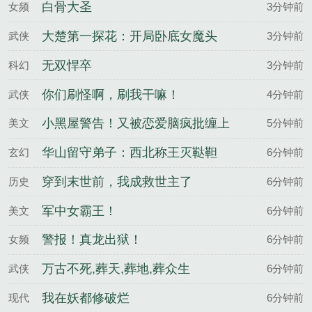
白骨大圣
女频
3分钟前
大楚第一探花：开局卧底女魔头
武侠
3分钟前
无双悍卒
科幻
3分钟前
你们刷怪啊，刷我干嘛！
武侠
4分钟前
小黑屋警告！又被恋爱脑疯批缠上
美文
5分钟前
华山留守弟子：西北称王灭鞑靼
玄幻
6分钟前
穿到末世前，我成救世主了
历史
6分钟前
军中女霸王！
美文
6分钟前
警报！真龙出狱！
女频
6分钟前
万古不死,葬天,葬地,葬众生
武侠
6分钟前
我在妖都修破烂
现代
6分钟前