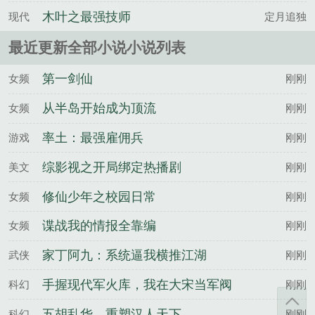
上门
木叶之最强技师
现代
定月追独
最近更新全部小说小说列表
第一剑仙
女频
刚刚
从半岛开始成为顶流
女频
刚刚
率土：最强雇佣兵
游戏
刚刚
综影视之开局绑定热播剧
美文
刚刚
修仙少年之校园日常
女频
刚刚
谍战我的情报全靠编
女频
刚刚
家丁阿九：系统逼我横推江湖
武侠
刚刚
手握现代军火库，我在大宋当军阀
科幻
刚刚
五胡乱华，重塑汉人天下
科幻
刚刚