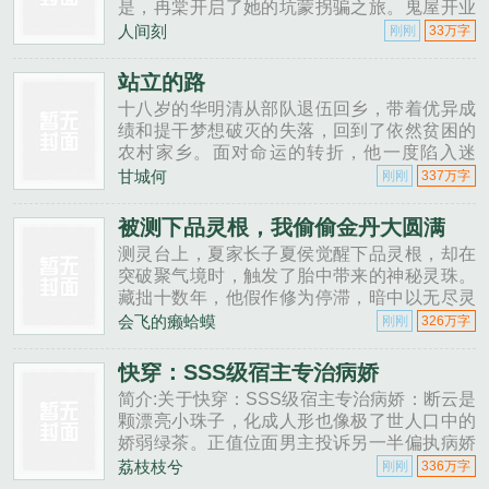
是，冉棠开启了她的坑蒙拐骗之旅。鬼屋开业
第一天，她抽取鬼物，弄了个聂小倩主题。游
人间刻
刚刚
33万字
客：好老土的主题。玩完之后。游客滑跪道
歉：对不起，是我们肤浅了！开业第二天，冉
站立的路
棠又抽到了画皮。游客：好经典的主题，看你
十八岁的华明清从部队退伍回乡，带着优异成
也做不出什么花样。玩完之后。游客跪下：
绩和提干梦想破灭的失落，回到了依然贫困的
对...
农村家乡。面对命运的转折，他一度陷入迷
茫，但在高中老师的鼓励下，决定通过高考改
甘城何
刚刚
337万字
变命运，实现了&quot;鲤鱼跳龙门&quot;的跨
越……...
被测下品灵根，我偷偷金丹大圆满
测灵台上，夏家长子夏侯觉醒下品灵根，却在
突破聚气境时，触发了胎中带来的神秘灵珠。
藏拙十数年，他假作修为停滞，暗中以无尽灵
气淬炼金丹。当主脉长老夺舍胞弟、元婴老祖
会飞的癞蛤蟆
刚刚
326万字
威逼全族时，夏侯一袭青衫踏空而起，九转金
丹映照百里山河。“诸位且看——这天地灵气，
快穿：SSS级宿主专治病娇
够不够斩元婴？”...
简介:关于快穿：SSS级宿主专治病娇：断云是
颗漂亮小珠子，化成人形也像极了世人口中的
娇弱绿茶。正值位面男主投诉另一半偏执病娇
受不了，轮回司一怒之下将断云扔了进去，成
荔枝枝兮
刚刚
336万字
为新的位面男主。末世：原男主：他就是魔