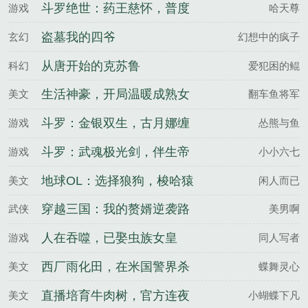
斗罗绝世：药王慈怀，普度
游戏
哈天尊
众生
盗墓我的四爷
玄幻
幻想中的疯子
从唐开始的克苏鲁
科幻
爱犯困的鲲
生活神豪，开局温暖成熟女
美文
翻车鱼将军
上司
斗罗：金银双生，古月娜缠
游戏
怂熊与鱼
上我了
斗罗：武魂极光剑，伴生帝
游戏
小小六七
皇战龙
地球OL：选择狼狗，梭哈猿
美文
闲人而已
神
穿越三国：我的赘婿逆袭路
武侠
美男啊
人在吞噬，已娶虫族女皇
游戏
同人写者
西厂雨化田，在米国警界杀
美文
蝶舞灵心
疯了
直播培育牛肉树，官方连夜
美文
小蝴蝶下凡