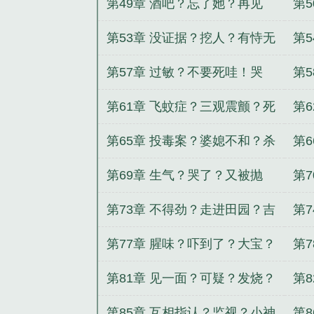
泪？
不
第49章 酒吧？忘了她？再见
第
她？
熟
第53章 没证据？挖人？有恃无
第
恐？
热
第57章 过敏？不要死哇！哭
第
了？
恋
第61章 飞蚊症？三观震颤？死
第
前不甘？
就
第65章 投毒案？婆媳不和？杀
第
人原因？
消
第69章 生气？哭了？又被抛
第
下？
异
第73章 不得劲？走进田园？吉
第
祥物？
评
第77章 腥味？吓到了？大宝？
第
自
第81章 见一面？可疑？发烧？
第
养
第85章 互相指认？监视？小神
第