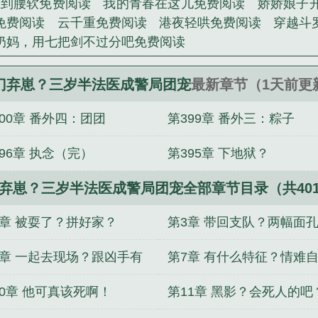
宠到腰软免费阅读
我的青春在这儿免费阅读
娇娇娘子
岁半法医成警局团宠》是砚池春暖精心创作的现代都市
免费阅读
云千重免费阅读
港夜轻哄免费阅读
穿越斗
奶妈，用七把剑不过分吧免费阅读
门弃崽？三岁半法医成警局团宠
最新章节（1天前更
400章 番外四：团团
第399章 番外三：粽子
96章 执念（完）
第395章 下地狱？
弃崽？三岁半法医成警局团宠全部章节目录（共40
2章 被耍了？拼好家？
第3章 带回支队？两幅面
6章 一起去现场？跟凶手有
第7章 有什么特征？情难
？
禁？
10章 他可真该死啊！
第11章 黑影？会死人的吧