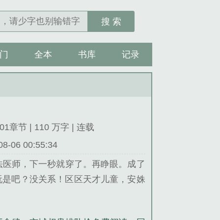
搜 索
门
全本
书库
记录
01章节 | 110 万字 | 连载
06 00:55:34
法医师，下一秒就穿了。再睁眼。成了
玩是吧？没关系！区区天才儿童，安姝
尸体’：帮我。安姝：……童工是犯法