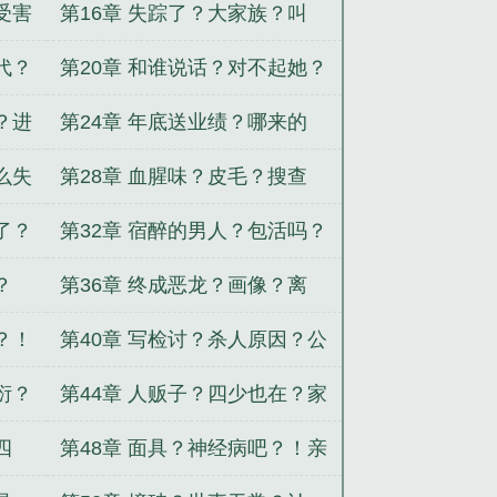
人
受害
第16章 失踪了？大家族？叫
人？
代？
第20章 和谁说话？对不起她？
证人？
？进
第24章 年底送业绩？哪来的
猫？
么失
第28章 血腥味？皮毛？搜查
证？
了？
第32章 宿醉的男人？包活吗？
可以拒绝吗？
？
第36章 终成恶龙？画像？离
开？
？！
第40章 写检讨？杀人原因？公
私不分？
衍？
第44章 人贩子？四少也在？家
人？
四
第48章 面具？神经病吧？！亲