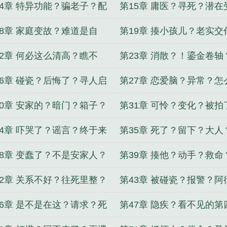
14章 特异功能？骗老子？配
第15章 庸医？寻死？潜在
？
者？
18章 家庭变故？难道是自
第19章 揍小孩儿？老实交
？
22章 何必这么清高？瞧不
第23章 消散？！鎏金卷轴
？跑路了？
贼了？
26章 碰瓷？后悔了？寻人启
第27章 恋爱脑？异常？怎
？
踪的？
30章 安家的？暗门？箱子？
第31章 可怜？变化？被拍
34章 吓哭了？谣言？终于来
第35章 死了？留下？大人
？
38章 变蠢了？不是安家人？
第39章 揍他？动手？救命
孙子？
42章 关系不好？往死里整？
第43章 被碰瓷？报警？阿
人了？
46章 是不是在这？请求？死
第47章 隐疾？看不见的第