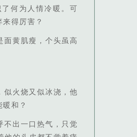
识了何为人情冷暖。可
弃来得厉害？
是面黄肌瘦，个头虽高
，似火烧又似冰浇，他
能暖和？
呼不出一口热气，只觉