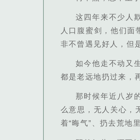
这四年来不少人
人口腹蜜剑，他们面
非不曾遇见好人，但
如今他走不动又
都是老远地扔过来，
那时候年近八岁
么意思，无人关心，
着“晦气”、扔去荒地