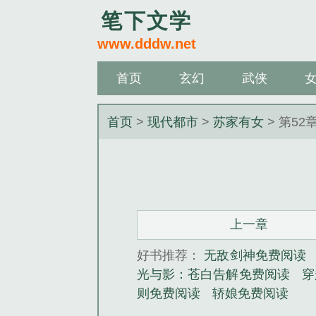
笔下文学
www.dddw.net
首页
玄幻
武侠
首页
>
现代都市
>
苏家有女
> 第52
上一章
好书推荐：
无敌剑神免费阅读
光与影：苍白告解免费阅读
穿
则免费阅读
轿娘免费阅读