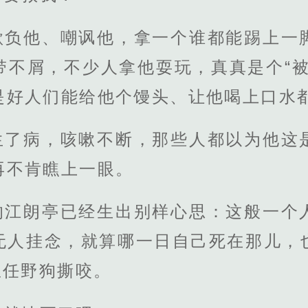
欺负他、嘲讽他，拿一个谁都能踢上一
带不屑，不少人拿他耍玩，真真是个“被
是好人们能给他个馒头、让他喝上口水
生了病，咳嗽不断，那些人都以为他这
再不肯瞧上一眼。
的江朗亭已经生出别样心思：这般一个
无人挂念，就算哪一日自己死在那儿，
里任野狗撕咬。