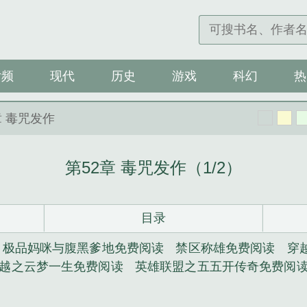
女频
现代
历史
游戏
科幻
热
章 毒咒发作
第52章 毒咒发作（1/2）
目录
极品妈咪与腹黑爹地免费阅读
禁区称雄免费阅读
穿
越之云梦一生免费阅读
英雄联盟之五五开传奇免费阅