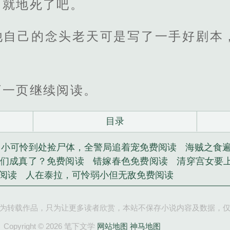
如就地死了吧。
他自己的念头老天可是写了一手好剧本
下一页继续阅读。
目录
小可怜到处捡尸体，全警局追着宠免费阅读
海贼之食
们成真了？免费阅读
错嫁春色免费阅读
清穿宫女要
阅读
人在泰拉，可怜弱小但无敌免费阅读
为转载作品，只为让更多读者欣赏，本站不保存小说内容及数据，
Copyright © 2026 笔下文学
网站地图
神马地图