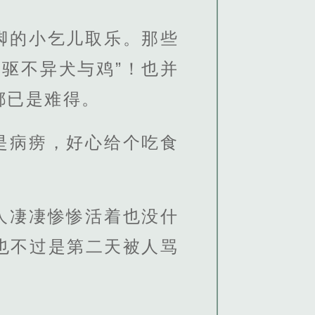
脚的小乞儿取乐。那些
驱不异犬与鸡”！也并
都已是难得。
是病痨，好心给个吃食
人凄凄惨惨活着也没什
也不过是第二天被人骂